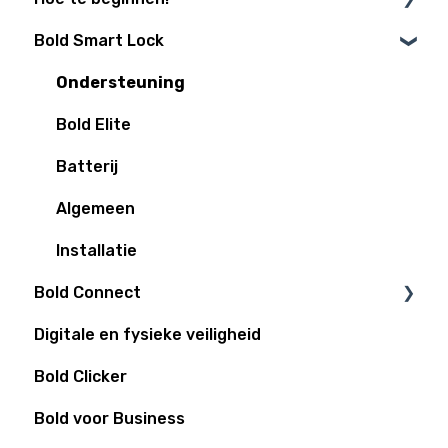
Bold Smart Lock
Is mijn deur Bold klaar?
Installatiegidsen
Ondersteuning
Smart-Home integraties
Bold Elite
Populaire functies
Batterij
Algemeen
Installatie
Bold Connect
Digitale en fysieke veiligheid
Bold Connect
Bold Clicker
Bold Controller
Bold voor Business