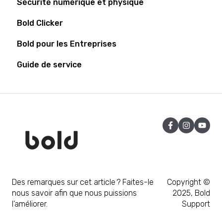
Sécurité numérique et physique
Bold Elite
Bold Connect
Bold Clicker
Batterie
Bold Controller
Bold pour les Entreprises
Général
Guide de service
Installation
Des remarques sur cet article ? Faites-le
Copyright ©
nous savoir afin que nous puissions
2025, Bold
l’améliorer.
Support