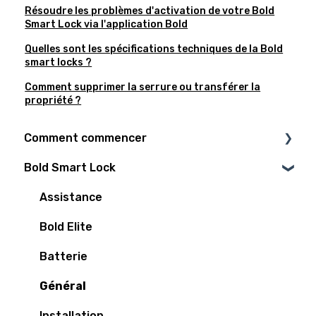
Résoudre les problèmes d'activation de votre Bold
Smart Lock via l'application Bold
Quelles sont les spécifications techniques de la Bold
smart locks ?
Comment supprimer la serrure ou transférer la
propriété ?
Comment commencer
Bold Smart Lock
Ma porte est-elle prête pour Bold ?
Guides d’installation
Assistance
Intégrations Smart Home
Bold Elite
Fonctionnalités populaires
Batterie
Général
Installation