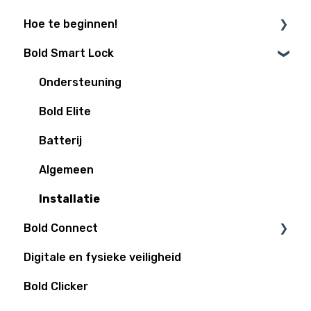
Hoe te beginnen!
Bold Smart Lock
Is mijn deur Bold klaar?
Installatiegidsen
Ondersteuning
Smart-Home integraties
Bold Elite
Populaire functies
Batterij
Algemeen
Installatie
Bold Connect
Digitale en fysieke veiligheid
Bold Connect
Bold Clicker
Bold Controller