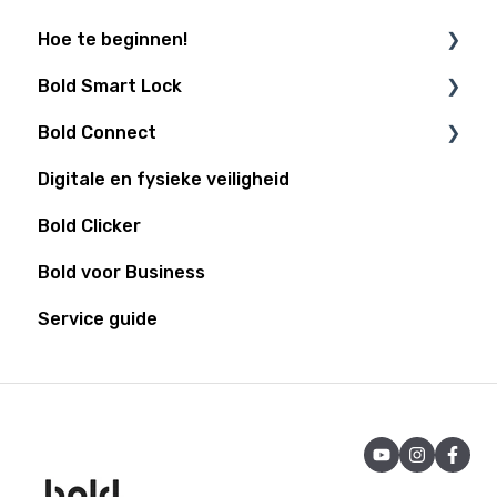
Hoe te beginnen!
Bold Smart Lock
Is mijn deur Bold klaar?
Bold Connect
Installatiegidsen
Ondersteuning
Digitale en fysieke veiligheid
Smart-Home integraties
Bold Elite
Bold Connect
Bold Clicker
Populaire functies
Batterij
Bold Controller
Bold voor Business
Algemeen
Service guide
Installatie