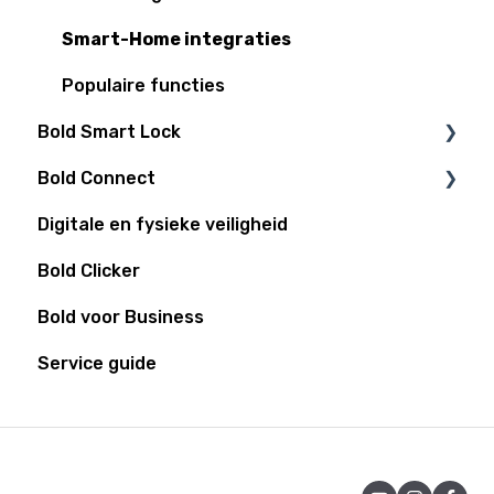
Smart-Home integraties
Populaire functies
Bold Smart Lock
Bold Connect
Ondersteuning
Digitale en fysieke veiligheid
Bold Elite
Bold Connect
Bold Clicker
Batterij
Bold Controller
Bold voor Business
Algemeen
Service guide
Installatie