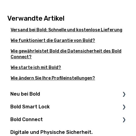
Verwandte Artikel
Versand bei Bold: Schnelle und kostenlose Lieferung
Wie funktioniert die Garantie von Bold?
Wie gewährleistet Bold die Datensicherheit des Bold
Connect?
Wie starte ich mit Bold?
Wie ändern Sie Ihre Profileinstellungen?
Neu bei Bold
Bold Smart Lock
Ist meine Tür Bold-ready?
Bold Connect
Installationsanleitungen
Unterstützung
Digitale und Physische Sicherheit.
3rd-Party-Integrationen
Bold Elite
Bold Connect